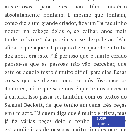
misteriosas, para eles não têm mistério
absolutamente nenhum. E mesmo que tenham,
como dizia um grande criador, fica um “buraquinho
negro” na cabeça delas e, se calhar, anos mais
tarde, o “vírus” da poesia vai-se despoletar: “Ah,
afinal o que aquele tipo quis dizer, quando eu tinha
dez anos, era isto...” É por isso que é muito errado
pensar-se que as pessoas não vão perceber, que
este ou aquele texto é muito difícil para elas. Essas
coisas que se dizem como se nós fôssemos os
doutores, nós é que sabemos, é que temos o acesso
à cultura. Isso passa-se, também, com os textos do
Samuel Beckett, de que tenho em cena três peças
em um acto. Há quem diga que é muito elitista, mas
SUBIR
já fiz várias peças dele e tenho tido reacções
DESCER
extraordinárias de pessoas muito simples que me