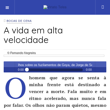
OFF CANVAS
BOCAS DE CENA
A vida em alta
velocidade
© Fernando Negreira
lhos sobre os fuzilamentos de Goya, de Jorge de Sena
O
0:00
0:00
homem que agora se senta à
Mário Viegas
– Carta a Meus Filhos sobre os fuzilamentos de Goya,
Play /
menu
de Jorge de Sena
minha frente está destinado a
vencer a morte. Fala muito e em
ritmo acelerado, mas nunca fala
por falar. Os olhos não param quietos, mesmo