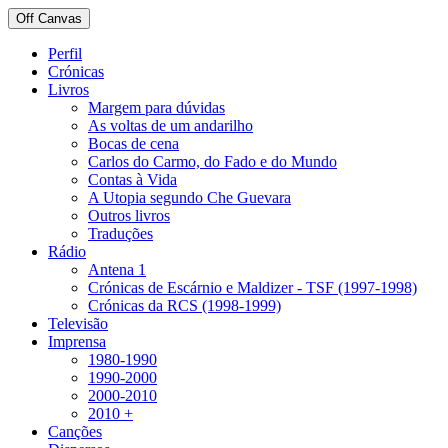
Off Canvas
Perfil
Crónicas
Livros
Margem para dúvidas
As voltas de um andarilho
Bocas de cena
Carlos do Carmo, do Fado e do Mundo
Contas à Vida
A Utopia segundo Che Guevara
Outros livros
Traduções
Rádio
Antena 1
Crónicas de Escárnio e Maldizer - TSF (1997-1998)
Crónicas da RCS (1998-1999)
Televisão
Imprensa
1980-1990
1990-2000
2000-2010
2010 +
Canções