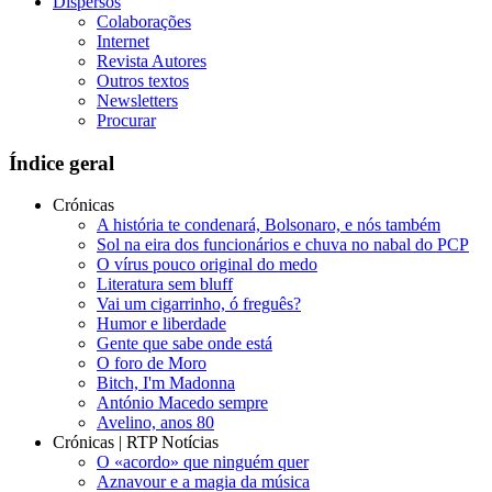
Dispersos
Colaborações
Internet
Revista Autores
Outros textos
Newsletters
Procurar
Índice geral
Crónicas
A história te condenará, Bolsonaro, e nós também
Sol na eira dos funcionários e chuva no nabal do PCP
O vírus pouco original do medo
Literatura sem bluff
Vai um cigarrinho, ó freguês?
Humor e liberdade
Gente que sabe onde está
O foro de Moro
Bitch, I'm Madonna
António Macedo sempre
Avelino, anos 80
Crónicas | RTP Notícias
O «acordo» que ninguém quer
Aznavour e a magia da música