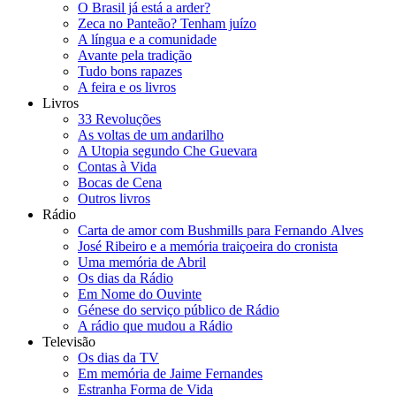
O Brasil já está a arder?
Zeca no Panteão? Tenham juízo
A língua e a comunidade
Avante pela tradição
Tudo bons rapazes
A feira e os livros
Livros
33 Revoluções
As voltas de um andarilho
A Utopia segundo Che Guevara
Contas à Vida
Bocas de Cena
Outros livros
Rádio
Carta de amor com Bushmills para Fernando Alves
José Ribeiro e a memória traiçoeira do cronista
Uma memória de Abril
Os dias da Rádio
Em Nome do Ouvinte
Génese do serviço público de Rádio
A rádio que mudou a Rádio
Televisão
Os dias da TV
Em memória de Jaime Fernandes
Estranha Forma de Vida