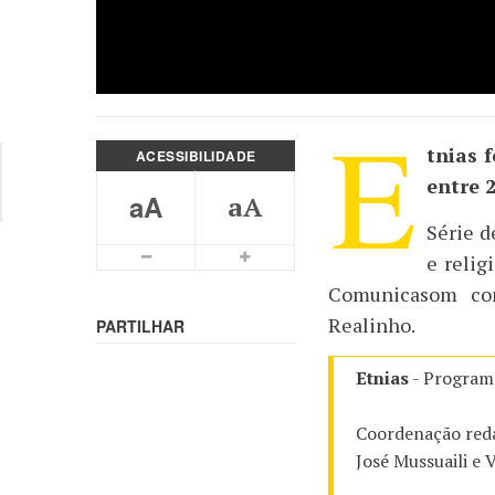
E
tnias 
ACESSIBILIDADE
entre 
aA
aA
Série d
Letra Menor
Letra Maior
e relig
Comunicasom com
Realinho.
PARTILHAR
Etnias
- Program
Coordenação reda
José Mussuaili e V