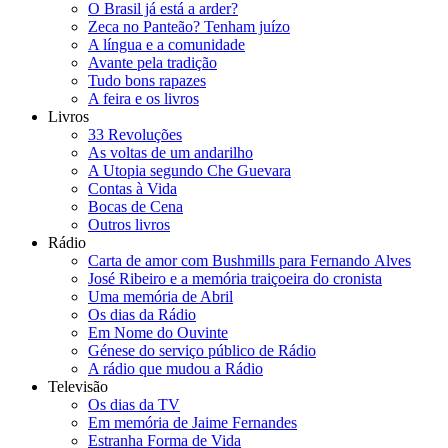
O Brasil já está a arder?
Zeca no Panteão? Tenham juízo
A língua e a comunidade
Avante pela tradição
Tudo bons rapazes
A feira e os livros
Livros
33 Revoluções
As voltas de um andarilho
A Utopia segundo Che Guevara
Contas à Vida
Bocas de Cena
Outros livros
Rádio
Carta de amor com Bushmills para Fernando Alves
José Ribeiro e a memória traiçoeira do cronista
Uma memória de Abril
Os dias da Rádio
Em Nome do Ouvinte
Génese do serviço público de Rádio
A rádio que mudou a Rádio
Televisão
Os dias da TV
Em memória de Jaime Fernandes
Estranha Forma de Vida