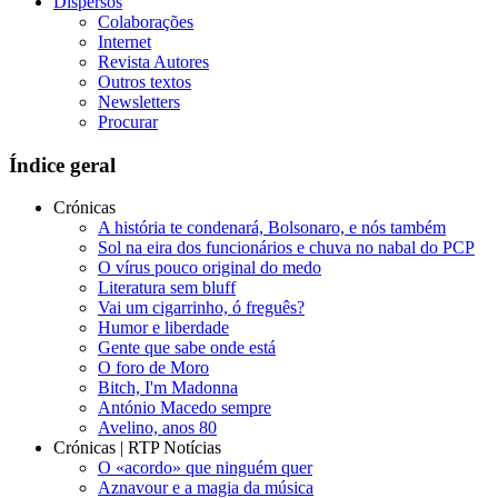
Dispersos
Colaborações
Internet
Revista Autores
Outros textos
Newsletters
Procurar
Índice geral
Crónicas
A história te condenará, Bolsonaro, e nós também
Sol na eira dos funcionários e chuva no nabal do PCP
O vírus pouco original do medo
Literatura sem bluff
Vai um cigarrinho, ó freguês?
Humor e liberdade
Gente que sabe onde está
O foro de Moro
Bitch, I'm Madonna
António Macedo sempre
Avelino, anos 80
Crónicas | RTP Notícias
O «acordo» que ninguém quer
Aznavour e a magia da música