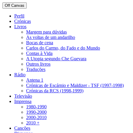
Off Canvas
Perfil
Crónicas
Livros
Margem para dúvidas
As voltas de um andarilho
Bocas de cena
Carlos do Carmo, do Fado e do Mundo
Contas à Vida
A Utopia segundo Che Guevara
Outros livros
Traduções
Rádio
Antena 1
Crónicas de Escárnio e Maldizer - TSF (1997-1998)
Crónicas da RCS (1998-1999)
Televisão
Imprensa
1980-1990
1990-2000
2000-2010
2010 +
Canções