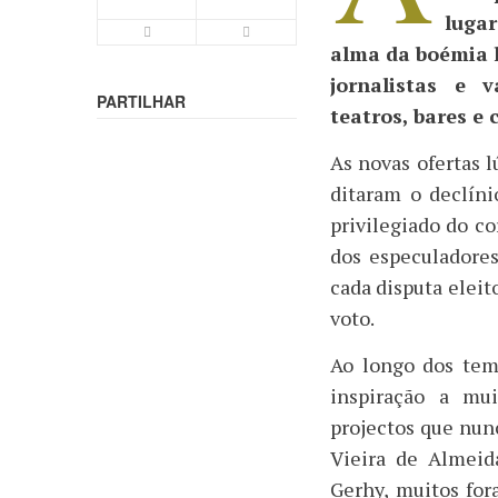
luga
Letra Menor
Letra Maior
alma da boémia li
jornalistas e 
PARTILHAR
teatros, bares e
As novas ofertas l
ditaram o declín
privilegiado do c
dos especuladores
cada disputa elei
voto.
Ao longo dos tem
inspiração a mui
projectos que nun
Vieira de Almeid
Gerhy, muitos fo