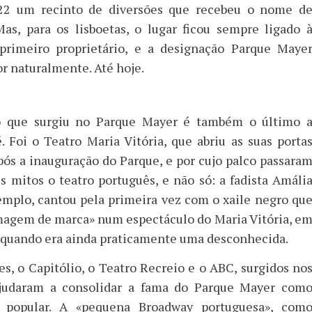
22 um recinto de diversões que recebeu o nome d
as, para os lisboetas, o lugar ficou sempre ligado 
rimeiro proprietário, e a designação Parque Maye
r naturalmente. Até hoje.
o que surgiu no Parque Mayer é também o último 
 Foi o Teatro Maria Vitória, que abriu as suas porta
ós a inauguração do Parque, e por cujo palco passara
s mitos o teatro português, e não só: a fadista Amáli
emplo, cantou pela primeira vez com o xaile negro qu
imagem de marca» num espectáculo do Maria Vitória, e
0, quando era ainda praticamente uma desconhecida.
s, o Capitólio, o Teatro Recreio e o ABC, surgidos no
ajudaram a consolidar a fama do Parque Mayer com
o popular. A «pequena Broadway portuguesa», com