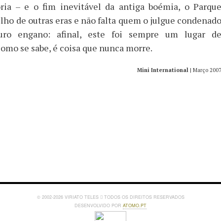
ria – e o fim inevitável da antiga boémia, o Parqu
lho de outras eras e não falta quem o julgue condenad
Puro engano: afinal, este foi sempre um lugar d
omo se sabe, é coisa que nunca morre.
Mini International
| Março 200
© 2002-2026 VIRIATO TELES
TODOS OS DIREITOS RESERVADOS
DESENVOLVIDO POR
ATOMO.PT