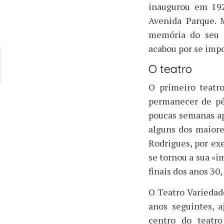
inaugurou em 19
Avenida Parque. M
memória do seu p
acabou por se impo
O teatro
O primeiro teatr
permanecer de pé.
poucas semanas ap
alguns dos maiore
Rodrigues, por ex
se tornou a sua «
finais dos anos 3
O Teatro Variedade
anos seguintes, 
centro do teatr