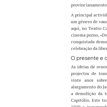
provincianamente
A principal activid
um género de vaude
aqui, no Teatro C
cinema porno, «De
conquistada democ
celebração da libe
O presente e o
As ideias de reno
projectos de tra
vinte anos sobr
alargamento do Ja
a demolição da t
Capitólio. Este t
1929 e inaugurad