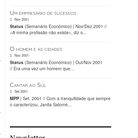
Um empresário de sucessos
Nov 2001
e
Status
(Semanário Económico) | Nov/Dez.2001 //
e
«A minha profissão não existe», diz o...
s
O homem e as cidades
Nov 2001
o
Status
(Semanário Económico) | Out/Nov 2001
s
// Era uma vez um homem que...
e
Cantar ao Sul
,
Set 2001
,
MPP
| Set. 2001 // Com a tranquilidade que sempre
s
o caracterizou, Janita Salomé...
o
o
Newsletter