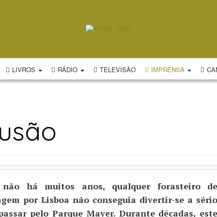
LIVROS
RÁDIO
TELEVISÃO
IMPRENSA
CA
lusão
 não há muitos anos, qualquer forasteiro d
gem por Lisboa não conseguia divertir-se a séri
passar pelo Parque Mayer. Durante décadas, est