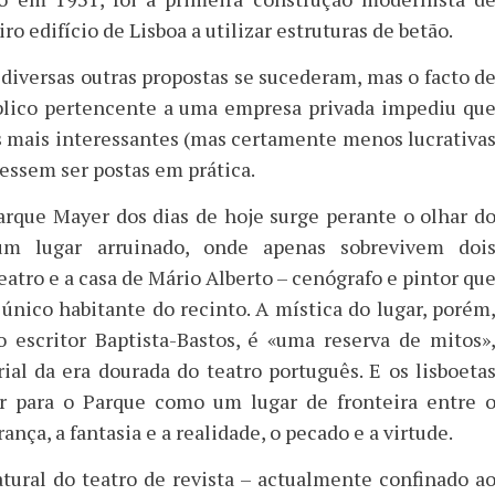
ro edifício de Lisboa a utilizar estruturas de betão.
diversas outras propostas se sucederam, mas o facto d
blico pertencente a uma empresa privada impediu qu
s mais interessantes (mas certamente menos lucrativa
essem ser postas em prática.
arque Mayer dos dias de hoje surge perante o olhar d
um lugar arruinado, onde apenas sobrevivem doi
eatro e a casa de Mário Alberto – cenógrafo e pintor qu
único habitante do recinto. A mística do lugar, porém
 escritor Baptista-Bastos, é «uma reserva de mitos»
al da era dourada do teatro português. E os lisboeta
r para o Parque como um lugar de fronteira entre 
nça, a fantasia e a realidade, o pecado e a virtude.
tural do teatro de revista – actualmente confinado a