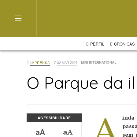
OFF CANVAS
PERFIL
CRÓNICAS
IMPRENSA
02 MAR 2007
MINI INTERNATIONAL
O Parque da i
A
inda
ACESSIBILIDADE
passa
aA
aA
sem 