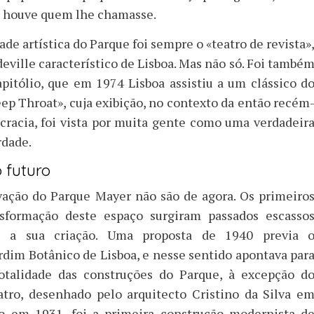
 houve quem lhe chamasse.
ade artística do Parque foi sempre o «teatro de revista»
ville característico de Lisboa. Mas não só. Foi també
apitólio, que em 1974 Lisboa assistiu a um clássico d
ep Throat», cuja exibição, no contexto da então recém
racia, foi vista por muita gente como uma verdadeir
rdade.
 futuro
vação do Parque Mayer não são de agora. Os primeiro
nsformação deste espaço surgiram passados escasso
e a sua criação. Uma proposta de 1940 previa 
rdim Botânico de Lisboa, e nesse sentido apontava par
otalidade das construções do Parque, à excepção d
eatro, desenhado pelo arquitecto Cristino da Silva e
o em 1931, foi a primeira construção modernista d