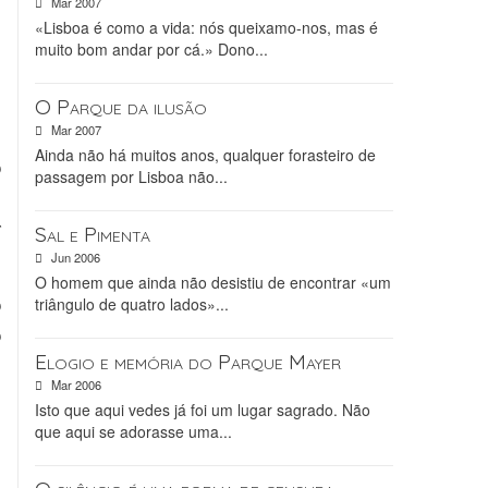
Mar 2007
s
«Lisboa é como a vida: nós queixamo-nos, mas é
muito bom andar por cá.» Dono...
O Parque da ilusão
Mar 2007
,
Ainda não há muitos anos, qualquer forasteiro de
o
passagem por Lisboa não...
e
r
Sal e Pimenta
Jun 2006
O homem que ainda não desistiu de encontrar «um
o
triângulo de quatro lados»...
o
Elogio e memória do Parque Mayer
,
Mar 2006
s
Isto que aqui vedes já foi um lugar sagrado. Não
que aqui se adorasse uma...
,