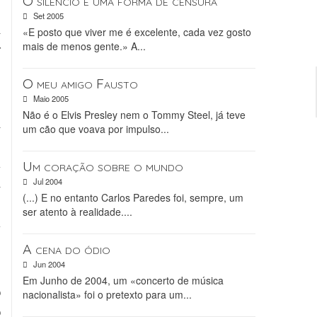
O silêncio é uma forma de censura
e
Set 2005
à
«E posto que viver me é excelente, cada vez gosto
mais de menos gente.» A...
r
O meu amigo Fausto
Maio 2005
Não é o Elvis Presley nem o Tommy Steel, já teve
a
um cão que voava por impulso...
s
m
Um coração sobre o mundo
a
Jul 2004
(...) E no entanto Carlos Paredes foi, sempre, um
e
ser atento à realidade....
m
A cena do ódio
Jun 2004
s
Em Junho de 2004, um «concerto de música
o
nacionalista» foi o pretexto para um...
o