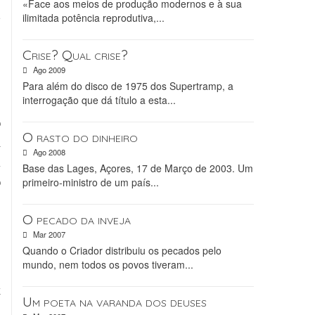
«Face aos meios de produção modernos e à sua
a
ilimitada potência reprodutiva,...
,
s
Crise? Qual crise?
Ago 2009
Para além do disco de 1975 dos Supertramp, a
interrogação que dá título a esta...
,
o
O rasto do dinheiro
a
Ago 2008
m
Base das Lages, Açores, 17 de Março de 2003. Um
o
primeiro-ministro de um país...
O pecado da inveja
e
Mar 2007
s
Quando o Criador distribuiu os pecados pelo
mundo, nem todos os povos tiveram...
e
k
Um poeta na varanda dos deuses
e