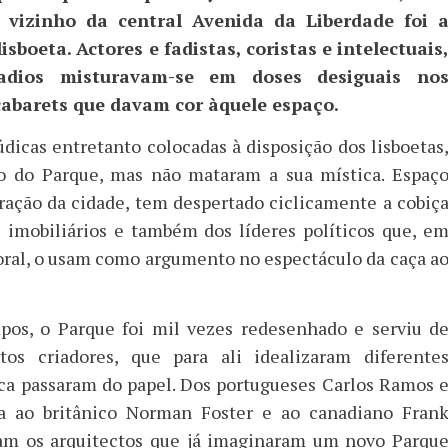
r vizinho da central Avenida da Liberdade foi 
sboeta. Actores e fadistas, coristas e intelectuais
vadios misturavam-se em doses desiguais no
 cabarets que davam cor àquele espaço.
údicas entretanto colocadas à disposição dos lisboetas
io do Parque, mas não mataram a sua mística. Espaç
oração da cidade, tem despertado ciclicamente a cobiç
 imobiliários e também dos líderes políticos que, e
toral, o usam como argumento no espectáculo da caça a
pos, o Parque foi mil vezes redesenhado e serviu d
tos criadores, que para ali idealizaram diferente
ca passaram do papel. Dos portugueses Carlos Ramos 
a ao britânico Norman Foster e ao canadiano Fran
ram os arquitectos que já imaginaram um novo Parqu