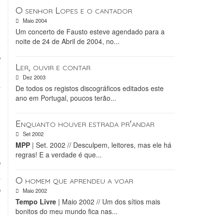
O senhor Lopes e o cantador
Maio 2004
,
Um concerto de Fausto esteve agendado para a
noite de 24 de Abril de 2004, no...
m
o
Ler, ouvir e contar
-
Dez 2003
a
De todos os registos discográficos editados este
ano em Portugal, poucos terão...
Enquanto houver estrada pr'andar
s
Set 2002
MPP
| Set. 2002 // Desculpem, leitores, mas ele há
s
regras! E a verdade é que...
o
a
O homem que aprendeu a voar
o
Maio 2002
Tempo Livre
| Maio 2002 // Um dos sítios mais
m
bonitos do meu mundo fica nas...
e