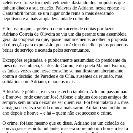
«eleitos» e foi-se irremediavelmente afastando dos propósitos que
tinham ditado a sua criação. Palavras de Adriano, nessa época: «a
Cantarabril tornou-se um lugar onde reina o mais descarado
nepotismo e a mais ampla leviandade cultural».
E foi assim que, a pretexto de um acerto de contas por fazer,
Adriano Correia de Oliveira se viu um dia perante uma assembleia
geral da cooperativa que, quase unanimemente, acolheu a proposta
da direcção para expulsá-lo, pena máxima decidida pelos pequenos
bérias de serviço e acatada pelos serventuários.
Excepções registadas, e publicamente assumidas: do presidente da
mesa da assembleia, Carlos do Carmo, e do poeta Manuel Branco,
as únicas vozes que nesse conselho se manifestaram abertamente
contra a decisão; de Paredes e de Cília, ausentes da reunião, mas
solidários com Adriano; e poucos mais.
A história é pública, e o seu desfecho também. Adriano passou para
a Eranova, onde estavam José Afonso e alguns dos seus amigos de
sempre, sem nunca deixar de ser quem era. Foi bem tratado ali, mas
a mágoa da vileza sofrida nunca mais sarou. Adriano sucumbiu um
ano depois e houve – e há – quem não esquecesse o crime.
O crime, foi isso mesmo que eu disse. Adriano era um cidadão de
convicções e espírito militante, mas era sobretudo um homem leal a