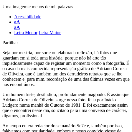
Uma imagem e menos de mil palavras
Acessibilidade
aA
aA
Letra Menor
Letra Maior
Partilhar
Seja por mestria, por sorte ou elaborada reflexão, há fotos que
guardam em si toda uma história, porque não há arte tão
impiedosamente capaz de registar um momento como a fotografia. É
o caso da mais conhecida representação gráfica de Adriano Correia
de Oliveira, que é também um dos derradeiros retratos que se lhe
conhecem e, para mim, recordação de uma das últimas vezes em que
nos encontrámos.
Um homem triste, desiludido, profundamente magoado. É assim que
Adriano Correia de Oliveira surge nessa foto, feita por Inácio
Ludgero numa manhã de Outono de 1981. E foi exactamente assim
que o encontrei nesse dia, solicitado para uma conversa de carácter,
digamos, profissional.
Ao tempo eu era redactor do semanário Se7e e, também por isso,
falávamos com regularidade, embora o nosso convívio viesse de