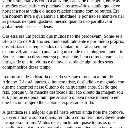
valores superlativos como a amizade, capaz de distinguir, entre as
questões essenciais e os pinchavelhos acessórios, aquilo que deve
nortear a nossa vida e o nosso relacionamento com os outros. Era
um homem livre e que amava a liberdade, e por isso se manteve fiel
às pessoas de quem gostava, mesmo quando não partilhavam
globalmente das suas ideias.
Ora esse era um pecado que muitos não lhe perdoavam. Some-se a
isto o facto de Adriano ser, muito naturalmente e por mérito próprio,
dos artistas mais requisitados da Cantarabril – aliás sempre
disponível, até para ir cantar a lugares onde mais ninguém queria ir.
Sou testemunha dessa entrega permanente, bem como de várias das
intrigas de que foi vítima e da inveja surda de alguns dos seus
companheiros desse tempo.
Lembro-me desta história de cada vez que olho para a foto do
Adriano. Lá está, inteiro, o homem triste, desiludido e magoado com
que me encontrei nesse Outono de há quarenta anos. Sei do que
falo, porque vi (a mancha desfocada do lado direito da imagem sou
eu), porque era para mim que Adriano olhava nesse momento em
que Inácio Ludgero lhe captou a expressão sofrida.
A grandeza (e a mágoa) que há neste retrato ainda hoje me comove.
E deveria tirar o sono a quem, ferindo-o como feriu, inevitavelmente
lhe apressou o fim. Muitos deles, incluindo quase todos os que
decidiram e votaram a ignomínia, continuam vivos e, não por acaso,