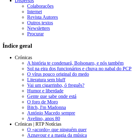
Dispersos
Colaborações
Internet
Revista Autores
Outros textos
Newsletters
Procurar
Índice geral
Crónicas
A história te condenará, Bolsonaro, e nós também
Sol na eira dos funcionários e chuva no nabal do PCP
O vírus pouco original do medo
Literatura sem bluff
Vai um cigarrinho, ó freguês?
Humor e liberdade
Gente que sabe onde está
O foro de Moro
Bitch, I'm Madonna
António Macedo sempre
Avelino, anos 80
Crónicas | RTP Notícias
O «acordo» que ninguém quer
Aznavour e a magia da música