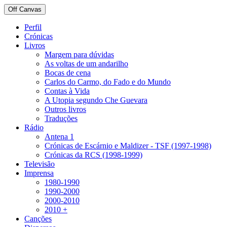
Off Canvas
Perfil
Crónicas
Livros
Margem para dúvidas
As voltas de um andarilho
Bocas de cena
Carlos do Carmo, do Fado e do Mundo
Contas à Vida
A Utopia segundo Che Guevara
Outros livros
Traduções
Rádio
Antena 1
Crónicas de Escárnio e Maldizer - TSF (1997-1998)
Crónicas da RCS (1998-1999)
Televisão
Imprensa
1980-1990
1990-2000
2000-2010
2010 +
Canções