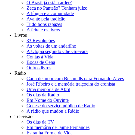
O Brasil já está a arder?
Zeca no Panteão? Tenham juízo
A língua e a comunidade
Avante pela tradição
Tudo bons rapazes
A feira e os livros
Livros
33 Revoluções
As voltas de um andarilho
A Utopia segundo Che Guevara
Contas à Vida
Bocas de Cena
Outros livros
Rádio
Carta de amor com Bushmills para Fernando Alves
José Ribeiro e a memória traiçoeira do cronista
Uma memória de Abril
Os dias da Rádio
Em Nome do Ouvinte
Génese do serviço público de Rádio
A rádio que mudou a Rádio
Televisão
Os dias da TV
Em memória de Jaime Fernandes
Estranha Forma de Vida