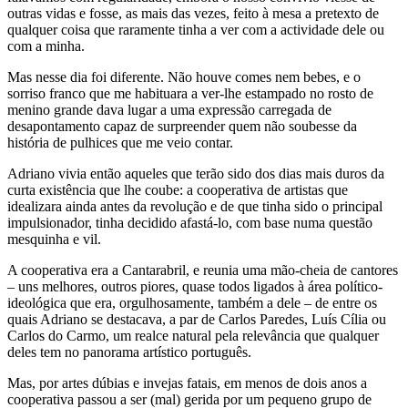
outras vidas e fosse, as mais das vezes, feito à mesa a pretexto de
qualquer coisa que raramente tinha a ver com a actividade dele ou
com a minha.
Mas nesse dia foi diferente. Não houve comes nem bebes, e o
sorriso franco que me habituara a ver-lhe estampado no rosto de
menino grande dava lugar a uma expressão carregada de
desapontamento capaz de surpreender quem não soubesse da
história de pulhices que me veio contar.
Adriano vivia então aqueles que terão sido dos dias mais duros da
curta existência que lhe coube: a cooperativa de artistas que
idealizara ainda antes da revolução e de que tinha sido o principal
impulsionador, tinha decidido afastá-lo, com base numa questão
mesquinha e vil.
A cooperativa era a Cantarabril, e reunia uma mão-cheia de cantores
– uns melhores, outros piores, quase todos ligados à área político-
ideológica que era, orgulhosamente, também a dele – de entre os
quais Adriano se destacava, a par de Carlos Paredes, Luís Cília ou
Carlos do Carmo, um realce natural pela relevância que qualquer
deles tem no panorama artístico português.
Mas, por artes dúbias e invejas fatais, em menos de dois anos a
cooperativa passou a ser (mal) gerida por um pequeno grupo de