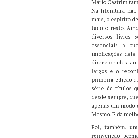
Mário Castrim tamb
Na literatura nã
mais, o espírito d
tudo o resto. Ain
diversos livros 
essenciais a q
implicações dele 
direccionados ao
largos e o recon
primeira edição d
série de títulos 
desde sempre, que 
apenas um modo de 
Mesmo. E da melho
Foi, também, um
reinvenção perma