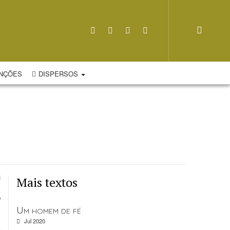
NÇÕES
DISPERSOS
Mais textos
o
Um homem de fé
i
Jul 2020
a