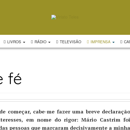
LIVROS
RÁDIO
TELEVISÃO
IMPRENSA
CA
 fé
 de começar, cabe-me fazer uma breve declaraçã
nteresses, em nome do rigor: Mário Castrim fo
das pessoas que marcaram decisivamente a minh