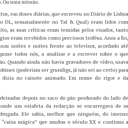
o. Ou uma missão.
tos, em doses diárias, que escreveu no Diário de Lisbo
 do DL, semanalmente no Tal & Qual) eram lidos co
to, as suas críticas eram temidas pelos visados, tant
gios eram recebidos como preciosos troféus. Anos a fio
sou noites e noites frente ao televisor, acordado at
uase todos nós, a analisar e a escrever sobre o qu
são. Quando ainda não havia gravadores de vídeo, usav
obines (poderiam ser grundigs, já não sei ao certo) par
e dizia no caixote animado. Em nome do rigor e d
deixadas depois no saco do pão perdurado do lado d
e onde um estafeta da redacção se encarregava de a
adrugada. Ele sabia, melhor que ninguém, do imens
 “caixa mágica” que mudou o século XX e continua 