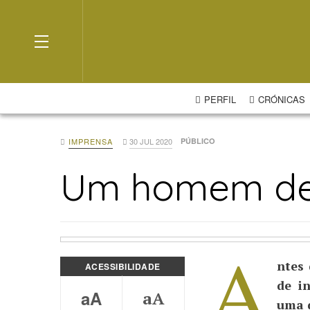
OFF CANVAS
PERFIL
CRÓNICAS
IMPRENSA
30 JUL 2020
PÚBLICO
Um homem de
A
ntes
ACESSIBILIDADE
de i
aA
aA
uma 