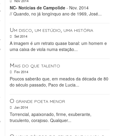
a
Nov 2014
NC- Notícias de Campolide
- Nov. 2014
o
// Quando, no já longínquo ano de 1969, José...
a
Um disco, um estúdio, uma história
Set 2014
r
A imagem é um retrato quase banal: um homem e
o
uma caixa de viola numa estação...
E
Mais do que talento
s
Fev 2014
Poucos saberão que, em meados da década de 80
do século passado, Paco de Lucia...
a
O grande poeta menor
,
Jan 2014
s
Torrencial, apaixonado, firme, exuberante,
o
truculento, corajoso. Qualquer...
e