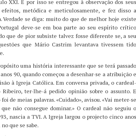
ulo XXI. E por isso se entregou à observação dos seu
 efeitos, metódica e meticulosamente, e fez disso 
a. Verdade se diga: muito do que de melhor hoje exist
ortugal deve-se em boa parte ao seu espírito crític
o que de pior subsiste talvez fosse diferente se, a se
uestões que Mário Castrim levantava tivessem tid
e.
ropósito uma história interessante que se terá passad
 anos 90, quando começou a desenhar-se a atribuição 
são à Igreja Católica. Em conversa privada, o cardeal
o Ribeiro, ter-lhe-á pedido opinião sobre o assunto. 
foi de meias palavras. «Cuidado», avisou. «Vai meter-s
ue não consegue dominar.» O cardeal não seguiu 
3, nascia a TVI. A Igreja largou o projecto cinco ano
 no que se sabe.