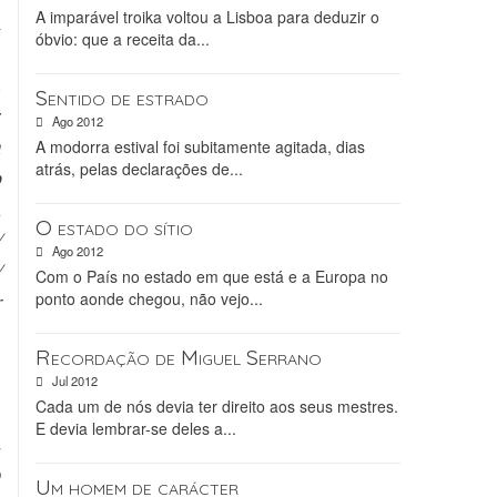
A imparável troika voltou a Lisboa para deduzir o
a
óbvio: que a receita da...
s
.
Sentido de estrado
r
Ago 2012
m
A modorra estival foi subitamente agitada, dias
atrás, pelas declarações de...
o
m
O estado do sítio
/
Ago 2012
/
Com o País no estado em que está e a Europa no
ponto aonde chegou, não vejo...
r
s
Recordação de Miguel Serrano
Jul 2012
Cada um de nós devia ter direito aos seus mestres.
E devia lembrar-se deles a...
a
o
Um homem de carácter