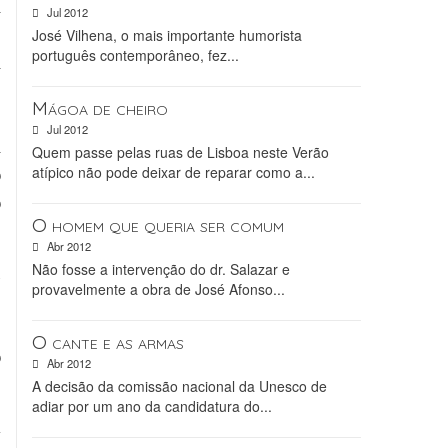
a
Jul 2012
e
José Vilhena, o mais importante humorista
português contemporâneo, fez...
a
e
Mágoa de cheiro
e
Jul 2012
a
Quem passe pelas ruas de Lisboa neste Verão
o
atípico não pode deixar de reparar como a...
o
O homem que queria ser comum
Abr 2012
Não fosse a intervenção do dr. Salazar e
u
provavelmente a obra de José Afonso...
-
,
O cante e as armas
o
Abr 2012
A decisão da comissão nacional da Unesco de
adiar por um ano da candidatura do...
m