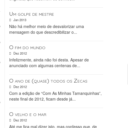
s
a
Um golpe de mestre
e
Jan 2013
o
Não há melhor meio de desvalorizar uma
mensagem do que descredibilizar o...
u
o
O fim do mundo
Dez 2012
Infelizmente, ainda não foi desta. Apesar de
o
anunciado com algumas centenas de...
e
-
O ano de (quase) todos os Zecas
E
Dez 2012
e
Com a edição de “Com As Minhas Tamanquinhas”,
neste final de 2012, ficam desde já...
o
s
O velho e o mar
Dez 2012
Até me fica mal dizer isto, mas confesso que, de