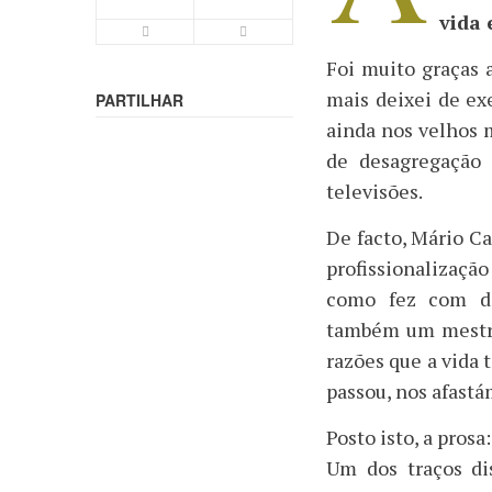
vida 
Letra Menor
Letra Maior
Foi muito graças 
mais deixei de ex
PARTILHAR
ainda nos velhos 
de desagregação 
televisões.
De facto, Mário C
profissionalização
como fez com di
também um mestre
razões que a vida 
passou, nos afastá
Posto isto, a prosa:
Um dos traços di