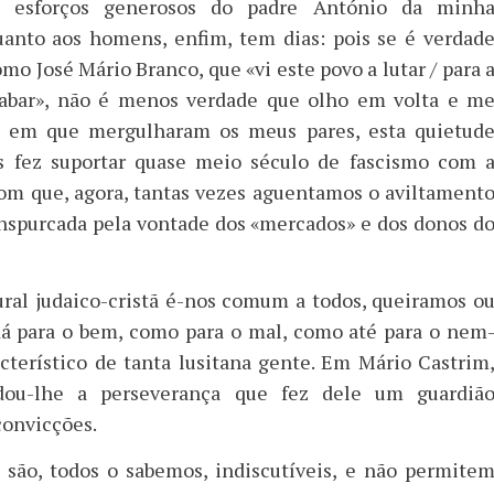
s esforços generosos do padre António da minh
uanto aos homens, enfim, tem dias: pois se é verdad
omo José Mário Branco, que «vi este povo a lutar / para 
cabar», não é menos verdade que olho em volta e m
 em que mergulharam os meus pares, esta quietud
s fez suportar quase meio século de fascismo com 
m que, agora, tantas vezes aguentamos o aviltament
nspurcada pela vontade dos «mercados» e dos donos d
ural judaico-cristã é-nos comum a todos, queiramos o
dá para o bem, como para o mal, como até para o nem
terístico de tanta lusitana gente. Em Mário Castrim
dou-lhe a perseverança que fez dele um guardiã
convicções.
 são, todos o sabemos, indiscutíveis, e não permite