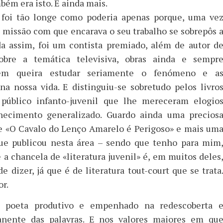
ém era isto. E ainda mais.
o foi tão longe como poderia apenas porque, uma ve
e missão com que encarava o seu trabalho se sobrepôs 
da assim, foi um contista premiado, além de autor d
sobre a temática televisiva, obras ainda e sempr
uem queira estudar seriamente o fenómeno e a
na nossa vida. E distinguiu-se sobretudo pelos livro
 público infanto-juvenil que lhe mereceram elogio
hecimento generalizado. Guardo ainda uma precios
e «O Cavalo do Lenço Amarelo é Perigoso» e mais um
que publicou nesta área – sendo que tenho para mim
a chancela de «literatura juvenil» é, em muitos deles
dizer, já que é de literatura tout-court que se trata
r.
 poeta produtivo e empenhado na redescoberta 
nente das palavras. E nos valores maiores em qu