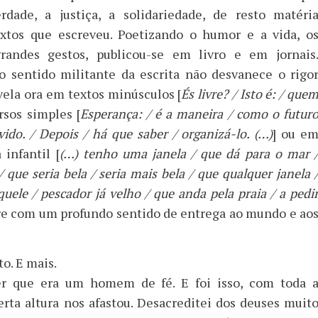
erdade, a justiça, a solidariedade, de resto matéri
extos que escreveu. Poetizando o humor e a vida, o
andes gestos, publicou-se em livro e em jornais
o sentido militante da escrita não desvanece o rigo
vela ora em textos minúsculos [
És livre? / Isto é: / que
rsos simples [
Esperança: / é a maneira / como o futur
vido. / Depois / há que saber / organizá-lo. (…)
] ou e
infantil [
(…) tenho uma janela / que dá para o mar 
 que seria bela / seria mais bela / que qualquer janela 
quele / pescador já velho / que anda pela praia / a pedi
re com um profundo sentido de entrega ao mundo e ao
to. E mais.
r que era um homem de fé. E foi isso, com toda 
erta altura nos afastou. Desacreditei dos deuses muit