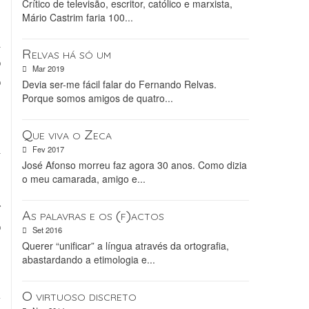
Crítico de televisão, escritor, católico e marxista,
Mário Castrim faria 100...
a
Relvas há só um
o
Mar 2019
o
Devia ser-me fácil falar do Fernando Relvas.
Porque somos amigos de quatro...
e
Que viva o Zeca
a
Fev 2017
José Afonso morreu faz agora 30 anos. Como dizia
l
o meu camarada, amigo e...
s
r
As palavras e os (f)actos
o
Set 2016
Querer “unificar” a língua através da ortografia,
abastardando a etimologia e...
m
O virtuoso discreto