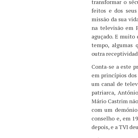
transformar o séc
feitos e dos seus
missão da sua vid
na televisão em P
aguçado. E muito d
tempo, algumas q
outra receptividad
Conta-se a este p
em princípios dos
um canal de televi
patriarca, Antóni
Mário Castrim não 
com um demónio q
conselho e, em 199
depois, e a TVI deu