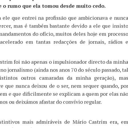
e o rumo que ela tomou desde muito cedo.
a ele que entrei na profissão que ambicionava e nunc
ercer, mas é também bastante devido a ele que insist
mandamentos do ofício, muitos deles hoje em process
acelerado em tantas redacções de jornais, rádios 
astrim foi não apenas o impulsionador directo da minh
 no jornalismo (ainda nos anos 70 do século passado, ta
stintos outros camaradas da minha geração), ma
 que nunca deixou de o ser, nem sequer quando, po
tem e que dificilmente se explicam a quem por elas nã
mos ou deixámos afastar do convívio regular.
stintivos mais admiráveis de Mário Castrim era, e