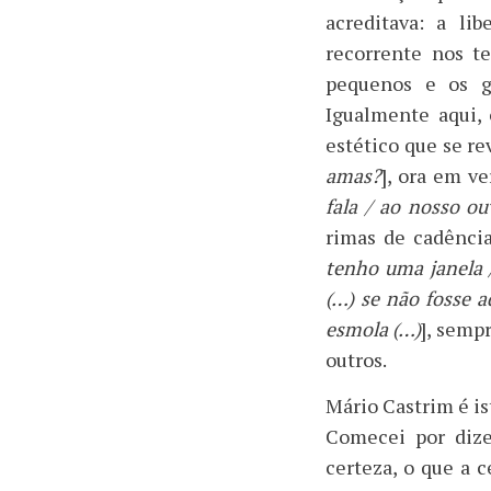
acreditava: a lib
recorrente nos t
pequenos e os gr
Igualmente aqui, 
estético que se re
amas?
], ora em ve
fala / ao nosso ou
rimas de cadência 
tenho uma janela /
(…) se não fosse a
esmola (…)
], semp
outros.
Mário Castrim é is
Comecei por dize
certeza, o que a c