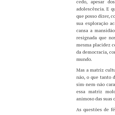
cedo, apesar do
adolescência. E q
que posso dizer, c
sua exploração a
cansa a mansidão
resignada que no
mesma placidez co
da democracia, co
mundo.
Mas a matriz cult
não, o que tanto 
sim-nem-não carac
essa matriz mol
animoso das suas 
As questões de fé