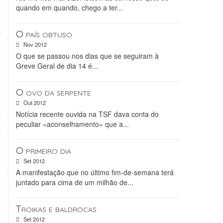
quando em quando, chego a ter...
z
a
O país obtuso
e
Nov 2012
O que se passou nos dias que se seguiram à
e
Greve Geral de dia 14 é...
s
s
O ovo da serpente
s
Out 2012
a
Notícia recente ouvida na TSF dava conta do
peculiar «aconselhamento» que a...
a
,
O primeiro dia
,
Set 2012
.
A manifestação que no último fim-de-semana terá
juntado para cima de um milhão de...
e
Troikas e baldrocas
e
Set 2012