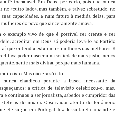
sua fé inabalável. Em Deus, por certo, pois que nunc
ar no «outro lado», mas também, e talvez sobretudo, n
suas capacidades. E num futuro à medida delas, par
 mulheres do povo que sinceramente amava.
a o exemplo vivo de que é possível ser crente e se
 dele, acreditar em Deus só poderia levá-lo ao Partid
r aí que entendia estarem os melhores dos melhores. 
creditava poder nascer uma sociedade mais justa, meno
equentemente mais divina, porque mais humana.
muito isto. Mas não era só isto.
te nunca claudicou perante a busca incessante d
squeçamos: a crítica de televisão celebrizou-o, mas
ra e continuou a ser jornalista, sabedor e cumpridor da
estéticas do mister. Observador atento do fenómen
ue ele surgiu em Portugal, fez dessa tarefa uma arte 