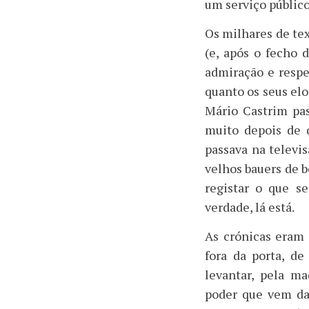
um serviço públic
Os milhares de tex
(e, após o fecho
admiração e respei
quanto os seus elo
Mário Castrim pas
muito depois de q
passava na televi
velhos bauers de b
registar o que s
verdade, lá está.
As crónicas eram 
fora da porta, d
levantar, pela m
poder que vem da