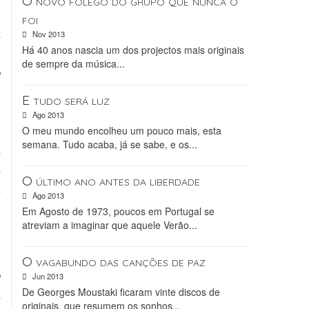
O novo fôlego do grupo que nunca o
foi
a
Nov 2013
Há 40 anos nascia um dos projectos mais originais
m
de sempre da música...
o
,
E tudo será luz
é
Ago 2013
e
O meu mundo encolheu um pouco mais, esta
semana. Tudo acaba, já se sabe, e os...
a
a
O último ano antes da liberdade
a
Ago 2013
Em Agosto de 1973, poucos em Portugal se
atreviam a imaginar que aquele Verão...
e
s
O vagabundo das canções de paz
o
Jun 2013
De Georges Moustaki ficaram vinte discos de
a
originais, que resumem os sonhos...